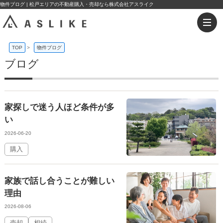
物件ブログ | 松戸エリアの不動産購入・売却なら株式会社アスライク
TOP
>
物件ブログ
ブログ
家探しで迷う人ほど条件が多
い
2026-06-20
購入
家族で話し合うことが難しい
理由
2026-08-06
売却
相続