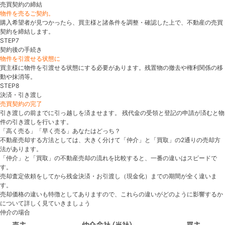
売買契約の締結
物件を売るご契約。
購入希望者が見つかったら、買主様と諸条件を調整・確認した上で、不動産の売買
契約を締結します。
STEP7
契約後の手続き
物件を引渡せる状態に
買主様に物件を引渡せる状態にする必要があります。残置物の撤去や権利関係の移
動や抹消等。
STEP8
決済・引き渡し
売買契約の完了
引き渡しの前までに引っ越しを済ませます。 残代金の受領と登記の申請が済むと物
件の引き渡しを行います。
「高く売る」「早く売る」あなたはどっち？
不動産売却する方法としては、大きく分けて「仲介」と「買取」の2通りの売却方
法があります。
「仲介」と「買取」の不動産売却の流れを比較すると、一番の違いはスピードで
す。
売却査定依頼をしてから残金決済・お引渡し（現金化）までの期間が全く違いま
す。
売却価格の違いも特徴としてありますので、これらの違いがどのように影響するか
について詳しく見ていきましょう
仲介の場合