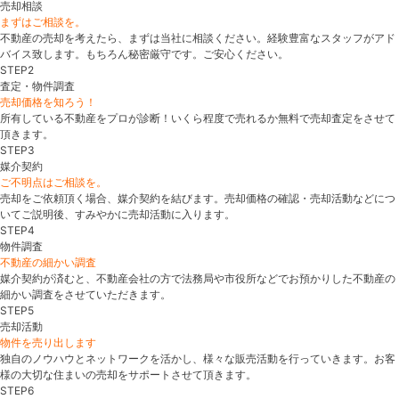
売却相談
まずはご相談を。
不動産の売却を考えたら、まずは当社に相談ください。経験豊富なスタッフがアド
バイス致します。もちろん秘密厳守です。ご安心ください。
STEP2
査定・物件調査
売却価格を知ろう！
所有している不動産をプロが診断！いくら程度で売れるか無料で売却査定をさせて
頂きます。
STEP3
媒介契約
ご不明点はご相談を。
売却をご依頼頂く場合、媒介契約を結びます。売却価格の確認・売却活動などにつ
いてご説明後、すみやかに売却活動に入ります。
STEP4
物件調査
不動産の細かい調査
媒介契約が済むと、不動産会社の方で法務局や市役所などでお預かりした不動産の
細かい調査をさせていただきます。
STEP5
売却活動
物件を売り出します
独自のノウハウとネットワークを活かし、様々な販売活動を行っていきます。お客
様の大切な住まいの売却をサポートさせて頂きます。
STEP6