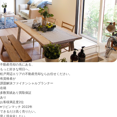
不動産売却の先にある、
もっと好きな明日へ。
松戸周辺エリアの不動産売却ならお任せください。
有資格者
が
課題解決
ファイナンシャルプランナー
在籍
多数実績あり
買取保証
あり
お客様満足度
2
位
※リビンマッチ 2022年
できるだけ高く売りたい。
早く現金化したい。