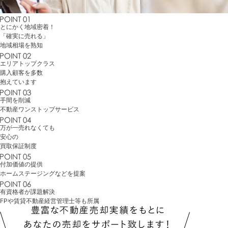
とにかく地域密着！
「確実に売れる」
地域相場を熟知
エリアトップクラス
購入顧客を多数
抱えています
手間を削減
不動産
ワンストップサービス
万が一売れなくても
安心の
買取保証制度
付加価値の提供
ホームステージング
などを提案
有資格者が課題解決
FP
や
賃貸不動産経営管理士
等も所属