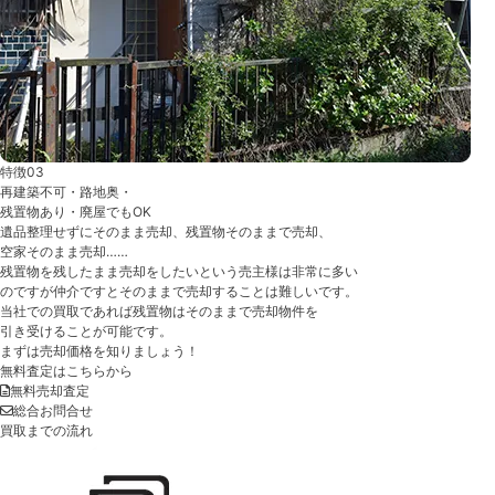
特徴03
再建築不可・路地奥・
残置物あり・廃屋でもOK
遺品整理せずにそのまま売却、残置物そのままで売却、
空家そのまま売却……
残置物を残したまま売却をしたいという売主様は非常に多い
のですが仲介ですとそのままで売却することは難しいです。
当社での買取であれば残置物はそのままで売却物件を
引き受けることが可能です。
まずは売却価格を知りましょう！
無料査定はこちらから
無料売却査定
総合お問合せ
買取までの流れ