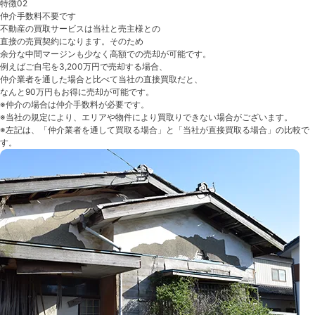
特徴02
仲介手数料不要です
不動産の買取サービスは当社と売主様との
直接の売買契約になります。そのため
余分な中間マージンも少なく高額での売却が可能です。
例えばご自宅を3,200万円で売却する場合、
仲介業者を通した場合と比べて当社の直接買取だと、
なんと
90万円もお得に売却
が可能です。
※仲介の場合は仲介手数料が必要です。
※当社の規定により、エリアや物件により買取りできない場合がございます。
※左記は、「仲介業者を通して買取る場合」と「当社が直接買取る場合」の比較で
す。