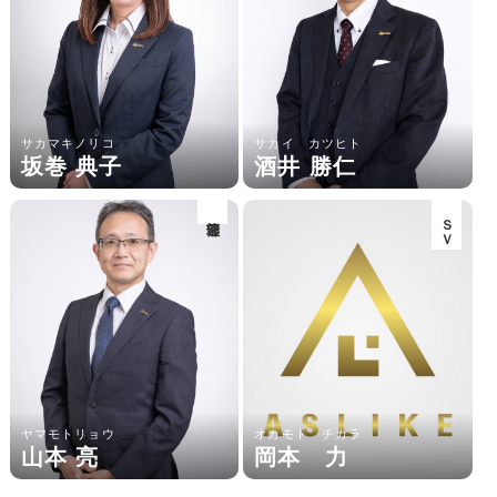
サカマキノリコ
サカイ カツヒト
坂巻 典子
酒井 勝仁
管理部
ＳＶ
ヤマモトリョウ
オカモト チカラ
山本 亮
岡本 力