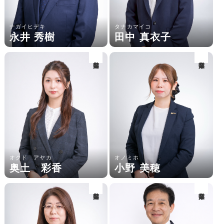
ナガイヒデキ
タナカマイコ
永井 秀樹
田中 真衣子
営業部
営業部
オクド アヤカ
オノミホ
奥土 彩香
小野 美穂
営業部
営業部