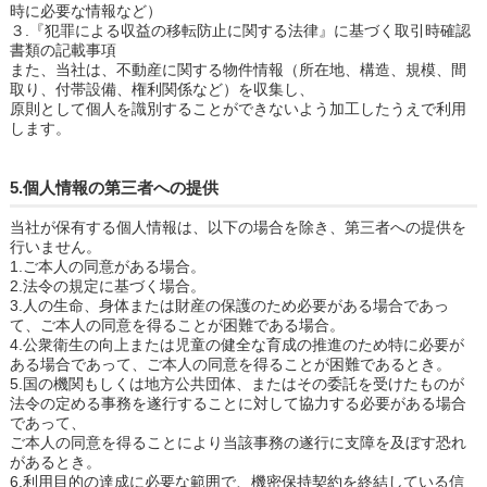
時に必要な情報など）
３.『犯罪による収益の移転防止に関する法律』に基づく取引時確認
書類の記載事項
また、当社は、不動産に関する物件情報（所在地、構造、規模、間
取り、付帯設備、権利関係など）を収集し、
原則として個人を識別することができないよう加工したうえで利用
します。
5.個人情報の第三者への提供
当社が保有する個人情報は、以下の場合を除き、第三者への提供を
行いません。
1.ご本人の同意がある場合。
2.法令の規定に基づく場合。
3.人の生命、身体または財産の保護のため必要がある場合であっ
て、ご本人の同意を得ることが困難である場合。
4.公衆衛生の向上または児童の健全な育成の推進のため特に必要が
ある場合であって、ご本人の同意を得ることが困難であるとき。
5.国の機関もしくは地方公共団体、またはその委託を受けたものが
法令の定める事務を遂行することに対して協力する必要がある場合
であって、
ご本人の同意を得ることにより当該事務の遂行に支障を及ぼす恐れ
があるとき。
6.利用目的の達成に必要な範囲で、機密保持契約を終結している信