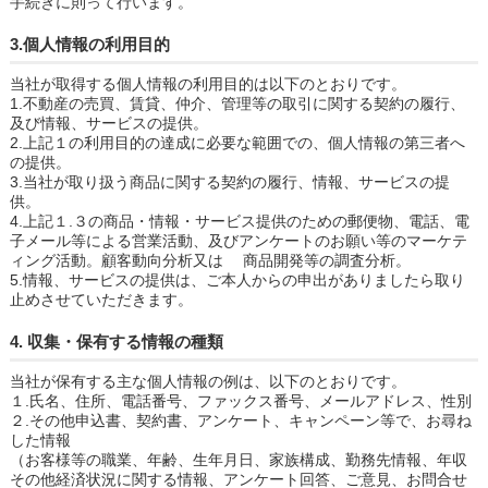
手続きに則って行います。
3.個人情報の利用目的
当社が取得する個人情報の利用目的は以下のとおりです。
1.不動産の売買、賃貸、仲介、管理等の取引に関する契約の履行、
及び情報、サービスの提供。
2.上記１の利用目的の達成に必要な範囲での、個人情報の第三者へ
の提供。
3.当社が取り扱う商品に関する契約の履行、情報、サービスの提
供。
4.上記１.３の商品・情報・サービス提供のための郵便物、電話、電
子メール等による営業活動、及びアンケートのお願い等のマーケテ
ィング活動。顧客動向分析又は 商品開発等の調査分析。
5.情報、サービスの提供は、ご本人からの申出がありましたら取り
止めさせていただきます。
4. 収集・保有する情報の種類
当社が保有する主な個人情報の例は、以下のとおりです。
１.氏名、住所、電話番号、ファックス番号、メールアドレス、性別
２.その他申込書、契約書、アンケート、キャンペーン等で、お尋ね
した情報
（お客様等の職業、年齢、生年月日、家族構成、勤務先情報、年収
その他経済状況に関する情報、アンケート回答、ご意見、お問合せ