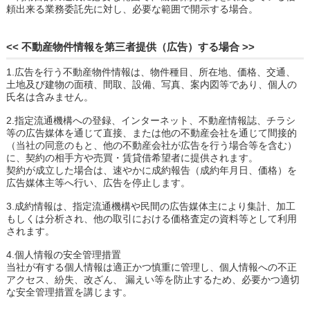
頼出来る業務委託先に対し、必要な範囲で開示する場合。
<< 不動産物件情報を第三者提供（広告）する場合 >>
1.広告を行う不動産物件情報は、物件種目、所在地、価格、交通、
土地及び建物の面積、間取、設備、写真、案内図等であり、個人の
氏名は含みません。
2.指定流通機構への登録、インターネット、不動産情報誌、チラシ
等の広告媒体を通じて直接、または他の不動産会社を通じて間接的
（当社の同意のもと、他の不動産会社が広告を行う場合等を含む）
に、契約の相手方や売買・賃貸借希望者に提供されます。
契約が成立した場合は、速やかに成約報告（成約年月日、価格）を
広告媒体主等へ行い、広告を停止します。
3.成約情報は、指定流通機構や民間の広告媒体主により集計、加工
もしくは分析され、他の取引における価格査定の資料等として利用
されます。
4.個人情報の安全管理措置
当社が有する個人情報は適正かつ慎重に管理し、個人情報への不正
アクセス、紛失、改ざん、 漏えい等を防止するため、必要かつ適切
な安全管理措置を講じます。