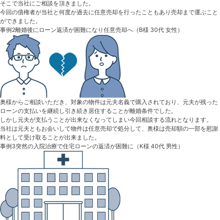
そこで当社にご相談を頂きました。
今回の債権者が当社と何度か過去に任意売却を行ったこともあり売却まで運ぶこと
ができました。
事例2
離婚後にローン返済が困難になり任意売却へ
（B様 30代 女性）
奥様からご相談いただき、対象の物件は元夫名義で購入されており、元夫が残った
ローンの支払いを継続し引き続き居住することが離婚条件でした。
しかし元夫が支払うことが出来なくなってしまい今回相談する流れとなります。
当社は元夫ともお会いして物件は任意売却で処分して、奥様は売却額の一部を慰謝
料として受け取ることが出来ました。
事例3
突然の入院治療で住宅ローンの返済が困難に
（K様 40代 男性）