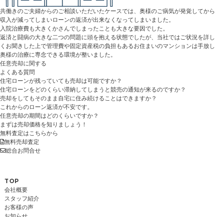
共働きのご夫婦からのご相談いただいたケースでは、奥様のご病気が発覚してから
収入が減ってしまいローンの返済が出来なくなってしまいました。
入院治療費も大きくかさんでしまったことも大きな要因でした。
返済と闘病の大きな二つの問題に頭を抱える状態でしたが、当社ではご状況を詳し
くお聞きした上で管理費や固定資産税の負担もあるお住まいのマンションは手放し
奥様の治療に専念できる環境が整いました。
任意売却に関する
よくある質問
住宅ローンが残っていても売却は可能ですか？
住宅ローンをどのくらい滞納してしまうと競売の通知が来るのですか？
売却をしてもそのまま自宅に住み続けることはできますか？
これからのローン返済が不安です。
任意売却の期間はどのくらいですか？
まずは売却価格を知りましょう！
無料査定はこちらから
無料売却査定
総合お問合せ
TOP
会社概要
スタッフ紹介
お客様の声
お知らせ