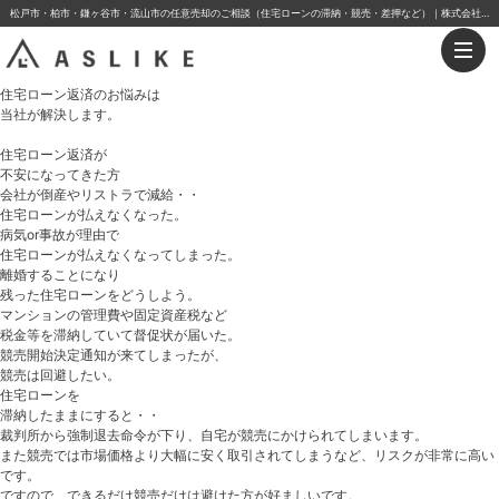
松戸市・柏市・鎌ヶ谷市・流山市の任意売却のご相談（住宅ローンの滞納・競売・差押など）｜株式会社アスライク
住宅ローン返済
のお悩みは
当社が解決します。
住宅ローン返済が
不安になってきた方
会社が倒産やリストラで減給・・
住宅ローンが払えなくなった。
病気or事故が理由で
住宅ローンが払えなくなってしまった。
離婚することになり
残った住宅ローンをどうしよう。
マンションの管理費や固定資産税など
税金等を滞納していて
督促状が届いた。
競売開始決定通知が来てしまったが、
競売は回避したい。
住宅ローンを
滞納したままにすると・・
裁判所から強制退去命令が下り、自宅が競売にかけられてしまいます。
また競売では市場価格より大幅に安く取引されてしまうなど、リスクが非常に高い
です。
ですので、できるだけ競売だけは避けた方が好ましいです。