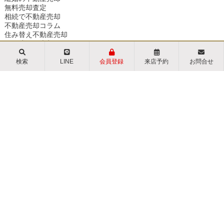
無料売却査定
相続で不動産売却
不動産売却コラム
住み替え不動産売却
一戸建ての売却
空き家の不動産売却
マンションの売却
検索
LINE
会員登録
来店予約
お問合せ
事故物件の不動産売却
土地の売却
収益物件の売却
不動産の売却の流れ
少しでも高く売るポイント
不動産売却時の諸費用
媒介契約の種類とは
必要な書類とは
どんな業者が良い？
よくある質問
不動産売却価格の決め方
相続相談
Buy
条件から探す
町名から探す
学区から探す