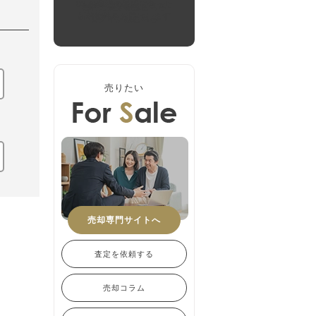
03
お客様の希望に合った
無料会員登録はこちら
新着物件をお届けします
ログインはこちら
売りたい
売却専門サイトへ
査定を依頼する
売却コラム