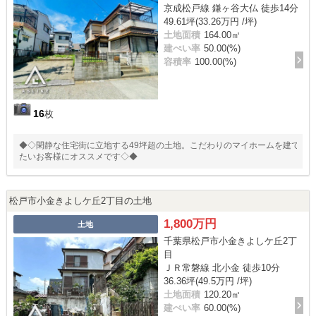
京成松戸線 鎌ヶ谷大仏 徒歩14分
49.61坪(33.26万円 /坪)
土地面積
164.00㎡
建ぺい率
50.00(%)
容積率
100.00(%)
16
枚
◆◇閑静な住宅街に立地する49坪超の土地。こだわりのマイホームを建て
たいお客様にオススメです◇◆
松戸市小金きよしケ丘2丁目の土地
1,800万円
土地
千葉県松戸市小金きよしケ丘2丁
目
ＪＲ常磐線 北小金 徒歩10分
36.36坪(49.5万円 /坪)
土地面積
120.20㎡
建ぺい率
60.00(%)