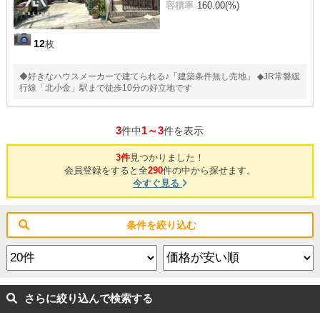
容積率
160.00(%)
12
枚
◆好きなハウスメーカーで建てられる♪「建築条件無し売地」 ◆JR常磐緩
行線「北小金」駅まで徒歩10分の好立地です
3
1～3
件中
件を表示
3件
見つかりました！
会員登録をすると全
290
件の中から探せます。
今すぐ見る
条件を絞り込む
さらに絞り込んで検索する