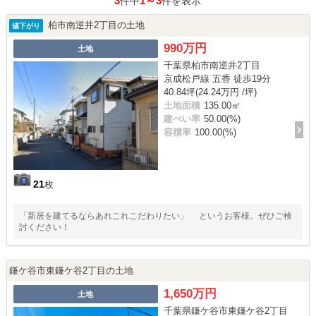
3
1～3
件中
件を表示
柏市南逆井2丁目の土地
値下がり
990万円
土地
千葉県柏市南逆井2丁目
京成松戸線 五香 徒歩19分
40.84坪(24.24万円 /坪)
土地面積
135.00㎡
建ぺい率
50.00(%)
容積率
100.00(%)
21
枚
「新居を建てるならあれこれこだわりたい」 というお客様。ぜひご検
討ください！
鎌ケ谷市東鎌ケ谷2丁目の土地
1,650万円
土地
千葉県鎌ケ谷市東鎌ケ谷2丁目