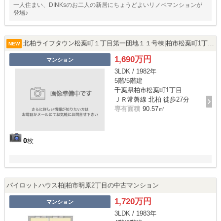
一人住まい、DINKsのお二人の新居にちょうどよいリノベマンションが
登場♪
北柏ライフタウン松葉町１丁目第一団地１１号棟|柏市松葉町1丁目の中古マンション
NEW
1,690万円
マンション
3LDK / 1982年
5階/5階建
千葉県柏市松葉町1丁目
ＪＲ常磐線 北柏 徒歩27分
専有面積
90.57㎡
0
枚
パイロットハウス柏|柏市明原2丁目の中古マンション
1,720万円
マンション
3LDK / 1983年