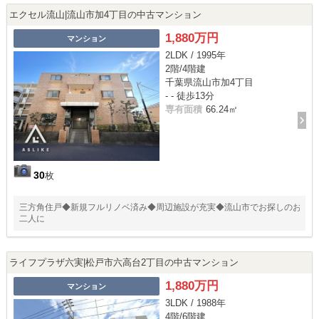
エクセル流山|流山市加4丁目の中古マンション
1,880万円
マンション
2LDK / 1995年
2階/4階建
千葉県流山市加4丁目
- - 徒歩13分
専有面積
66.24㎡
30
枚
三方角住戸◆新規フルリノベ済み◆周辺施設が充実◆流山市でお探しのお
二人に
ライフプラザ六実|松戸市六高台2丁目の中古マンション
1,880万円
マンション
3LDK / 1988年
4階/6階建