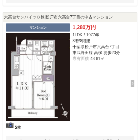
六高台サンハイツＢ棟|松戸市六高台7丁目の中古マンション
1,280万円
マンション
1LDK / 1977年
3階/8階建
千葉県松戸市六高台7丁目
東武野田線 高柳 徒歩20分
専有面積
48.81㎡
5
枚