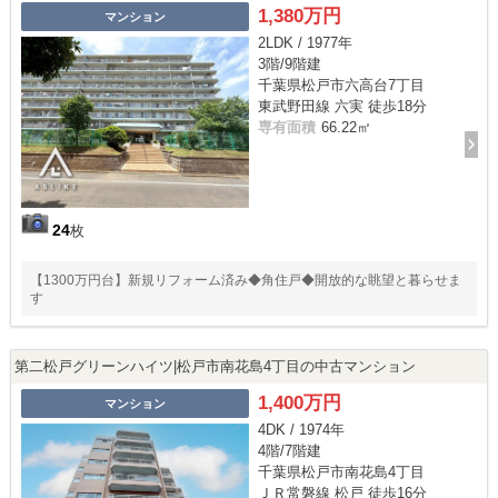
1,380万円
マンション
2LDK / 1977年
3階/9階建
千葉県松戸市六高台7丁目
東武野田線 六実 徒歩18分
専有面積
66.22㎡
24
枚
【1300万円台】新規リフォーム済み◆角住戸◆開放的な眺望と暮らせま
す
第二松戸グリーンハイツ|松戸市南花島4丁目の中古マンション
1,400万円
マンション
4DK / 1974年
4階/7階建
千葉県松戸市南花島4丁目
ＪＲ常磐線 松戸 徒歩16分