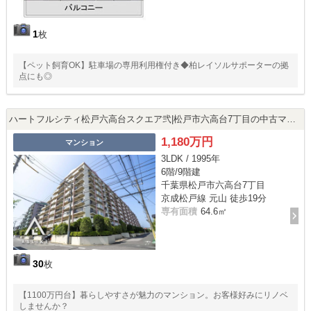
1
枚
【ペット飼育OK】駐車場の専用利用権付き◆柏レイソルサポーターの拠
点にも◎
ハートフルシティ松戸六高台スクエア弐|松戸市六高台7丁目の中古マンション
1,180万円
マンション
3LDK / 1995年
6階/9階建
千葉県松戸市六高台7丁目
京成松戸線 元山 徒歩19分
専有面積
64.6㎡
30
枚
【1100万円台】暮らしやすさが魅力のマンション。お客様好みにリノベ
しませんか？