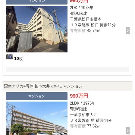
980万円
マンション
2DK / 1973年
4階/6階建
千葉県松戸市根本
ＪＲ常磐線 松戸 徒歩11分
専有面積
43.74㎡
10
枚
沼南エリカ4号棟|柏市大井 の中古マンション
990万円
マンション
2LDK / 1975年
5階/6階建
千葉県柏市大井
ＪＲ常磐線 柏 徒歩44分
専有面積
77.62㎡