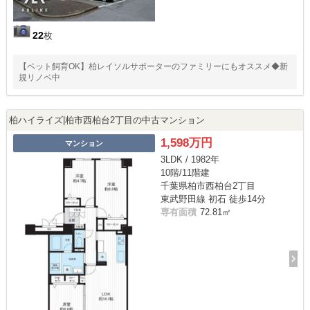
22
枚
【ペット飼育OK】柏レイソルサポーターのファミリーにもオススメ◆新
規リノベ中
柏ハイライズ|柏市西柏台2丁目の中古マンション
1,598万円
マンション
3LDK / 1982年
10階/11階建
千葉県柏市西柏台2丁目
東武野田線 初石 徒歩14分
専有面積
72.81㎡