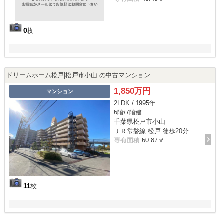
0
枚
ドリームホーム松戸|松戸市小山 の中古マンション
1,850万円
マンション
2LDK / 1995年
6階/7階建
千葉県松戸市小山
ＪＲ常磐線 松戸 徒歩20分
専有面積
60.87㎡
11
枚