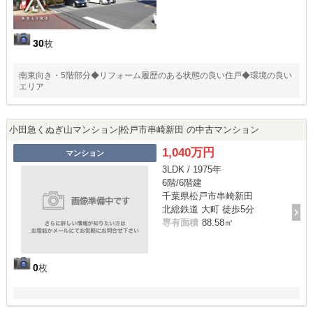
30
枚
南東向き・5階部分◆リフォーム履歴のある状態の良い住戸◆環境の良い
エリア
小田急くぬぎ山マンション|松戸市串崎新田 の中古マンション
1,040万円
マンション
3LDK / 1975年
6階/6階建
千葉県松戸市串崎新田
北総鉄道 大町 徒歩5分
専有面積
88.58㎡
0
枚