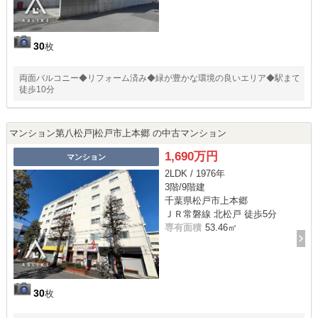
30
枚
両面バルコニー◆リフォーム済み◆緑が豊かな環境の良いエリア◆駅まで
徒歩10分
マンション第八松戸|松戸市上本郷 の中古マンション
1,690万円
マンション
2LDK / 1976年
3階/9階建
千葉県松戸市上本郷
ＪＲ常磐線 北松戸 徒歩5分
専有面積
53.46㎡
30
枚