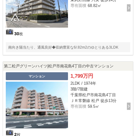
専有面積
68.82㎡
30
枚
南向き陽当たり、通風良好◆収納豊富な6/.82m2のゆとりある3LDK
第二松戸グリーンハイツ|松戸市南花島4丁目の中古マンション
1,799万円
マンション
2LDK / 1974年
3階/7階建
千葉県松戸市南花島4丁目
ＪＲ常磐線 松戸 徒歩13分
専有面積
59.5㎡
2
枚