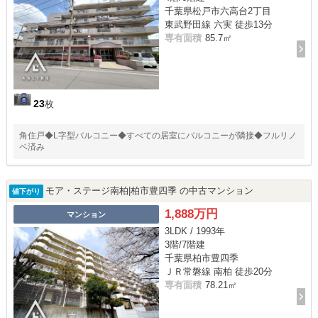
千葉県松戸市六高台2丁目
東武野田線 六実 徒歩13分
専有面積
85.7㎡
23
枚
角住戸◆L字型バルコニー◆すべての居室にバルコニーが隣接◆フルリノ
ベ済み
モア・ステージ南柏|柏市豊四季 の中古マンション
値下がり
1,888万円
マンション
3LDK / 1993年
3階/7階建
千葉県柏市豊四季
ＪＲ常磐線 南柏 徒歩20分
専有面積
78.21㎡