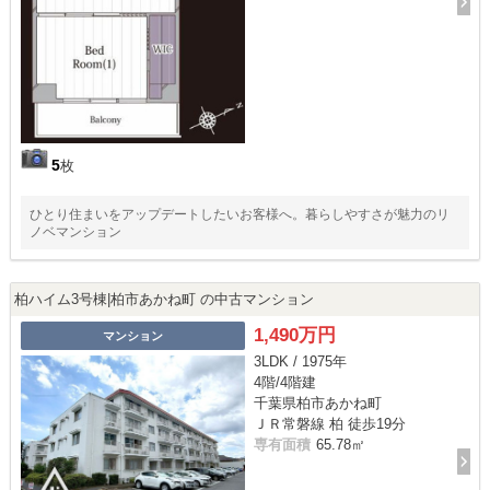
5
枚
ひとり住まいをアップデートしたいお客様へ。暮らしやすさが魅力のリ
ノベマンション
柏ハイム3号棟|柏市あかね町 の中古マンション
1,490万円
マンション
3LDK / 1975年
4階/4階建
千葉県柏市あかね町
ＪＲ常磐線 柏 徒歩19分
専有面積
65.78㎡