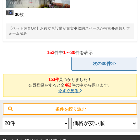
30
枚
【ペット飼育OK】お役立ち設備が充実◆収納スペースが豊富◆新規リフ
ォーム済み
153
1～30
件中
件を表示
次の30件>>
153件
見つかりました！
会員登録をすると全
462
件の中から探せます。
今すぐ見る
条件を絞り込む