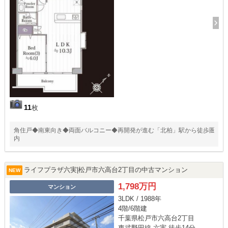
11
枚
角住戸◆南東向き◆両面バルコニー◆再開発が進む「北柏」駅から徒歩圏
内
ライフプラザ六実|松戸市六高台2丁目の中古マンション
NEW
1,798万円
マンション
3LDK / 1988年
4階/6階建
千葉県松戸市六高台2丁目
東武野田線 六実 徒歩14分