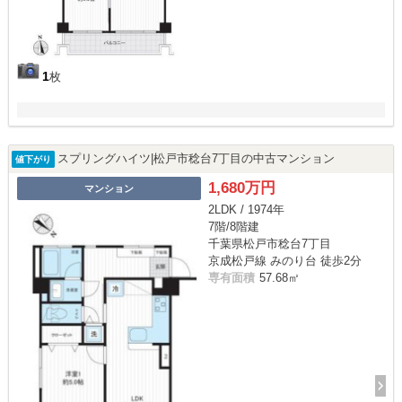
1
枚
スプリングハイツ|松戸市稔台7丁目の中古マンション
値下がり
1,680万円
マンション
2LDK / 1974年
7階/8階建
千葉県松戸市稔台7丁目
京成松戸線 みのり台 徒歩2分
専有面積
57.68㎡