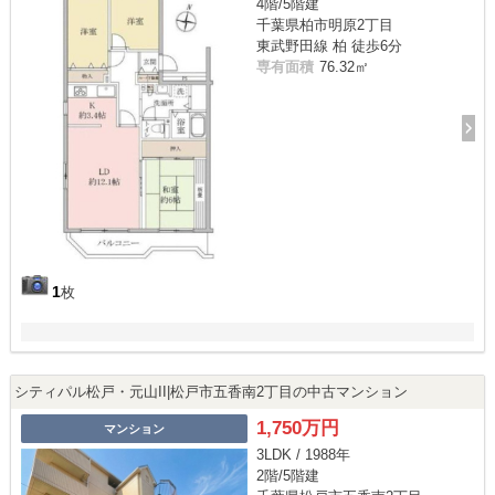
4階/5階建
千葉県柏市明原2丁目
東武野田線 柏 徒歩6分
専有面積
76.32㎡
1
枚
シティパル松戸・元山II|松戸市五香南2丁目の中古マンション
1,750万円
マンション
3LDK / 1988年
2階/5階建