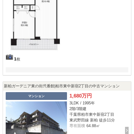
1
枚
新柏ガーデニア東の街弐番館|柏市東中新宿2丁目の中古マンション
1,680万円
マンション
3LDK / 1995年
2階/3階建
千葉県柏市東中新宿2丁目
東武野田線 新柏 徒歩11分
専有面積
64.88㎡