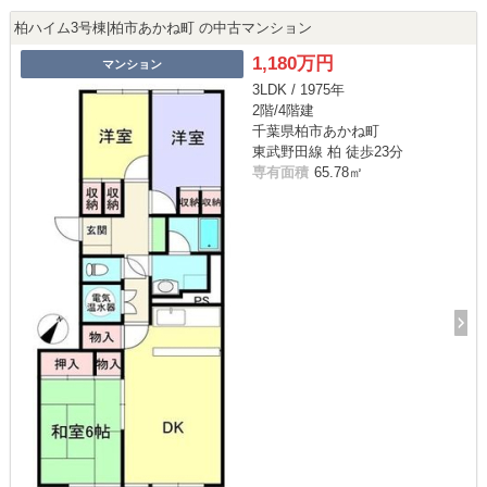
柏ハイム3号棟|柏市あかね町 の中古マンション
1,180万円
マンション
3LDK / 1975年
2階/4階建
千葉県柏市あかね町
東武野田線 柏 徒歩23分
専有面積
65.78㎡