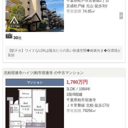
千葉県松戸市五香南2丁目
京成松戸線 元山 徒歩3分
専有面積
74.85㎡
30
枚
【駅チカ】ワイドなLDKは陽当たりの良い快適空間◆南東向き◆住環境が
良好
北柏宿連寺ハイツ|柏市宿連寺 の中古マンション
1,780万円
マンション
3LDK / 1984年
1階/8階建
千葉県柏市宿連寺
ＪＲ常磐線 北柏 徒歩17分
専有面積
79256㎡