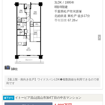
3LDK / 1995年
8階/8階建
千葉県松戸市河原塚
北総鉄道 東松戸 徒歩17分
専有面積
67.28㎡
10
枚
【最上階・南向き住戸】ワイドスパンLDK◆複数路線を利用できるので便
利です
イトーピア流山|流山市加4丁目の中古マンション
値下がり