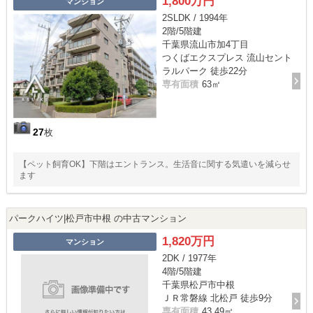
1,800万円
マンション
2SLDK / 1994年
2階/5階建
千葉県流山市加4丁目
つくばエクスプレス 流山セント
ラルパーク 徒歩22分
専有面積
63㎡
27
枚
【ペット飼育OK】下階はエントランス。生活音に関する気遣いを減らせ
ます
パークハイツ|松戸市中根 の中古マンション
1,820万円
マンション
2DK / 1977年
4階/5階建
千葉県松戸市中根
ＪＲ常磐線 北松戸 徒歩9分
専有面積
43.49㎡