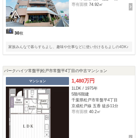
専有面積
74.92㎡
30
枚
家族みんなで暮らすもよし、趣味や仕事などに使い分けるもよしの4DK♪
パークハイツ常盤平|松戸市常盤平4丁目の中古マンション
1,480万円
マンション
1LDK / 1975年
5階/6階建
千葉県松戸市常盤平4丁目
京成松戸線 五香 徒歩11分
専有面積
40.2㎡