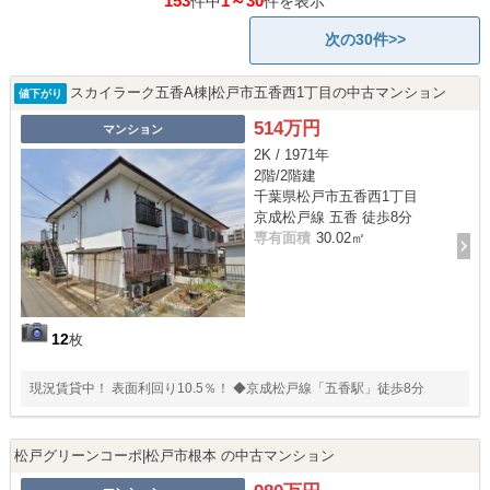
153
1～30
件中
件を表示
次の30件>>
スカイラーク五香A棟|松戸市五香西1丁目の中古マンション
値下がり
514万円
マンション
2K / 1971年
2階/2階建
千葉県松戸市五香西1丁目
京成松戸線 五香 徒歩8分
専有面積
30.02㎡
12
枚
現況賃貸中！ 表面利回り10.5％！ ◆京成松戸線「五香駅」徒歩8分
松戸グリーンコーポ|松戸市根本 の中古マンション