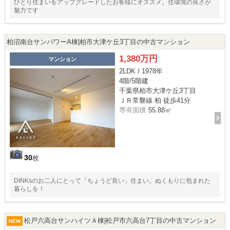
ひとり住まいをアップグレードしたお客様にオススメ。住環境の良さが
魅力です
柏沼南台サンパワーA棟|柏市大津ケ丘3丁目の中古マンション
1,380万円
マンション
2LDK / 1978年
4階/5階建
千葉県柏市大津ケ丘3丁目
ＪＲ常磐線 柏 徒歩41分
専有面積
55.88㎡
30
枚
DINKsのお二人にとって「ちょうど良い」住まい。ぬくもりに包まれた
暮らしを！
松戸六高台サンハイツＡ棟|松戸市六高台7丁目の中古マンション
NEW