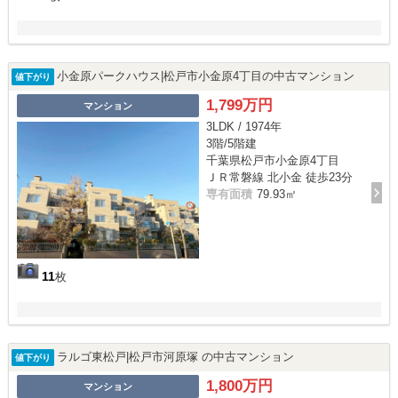
小金原パークハウス|松戸市小金原4丁目の中古マンション
値下がり
1,799万円
マンション
3LDK / 1974年
3階/5階建
千葉県松戸市小金原4丁目
ＪＲ常磐線 北小金 徒歩23分
専有面積
79.93㎡
11
枚
ラルゴ東松戸|松戸市河原塚 の中古マンション
値下がり
1,800万円
マンション