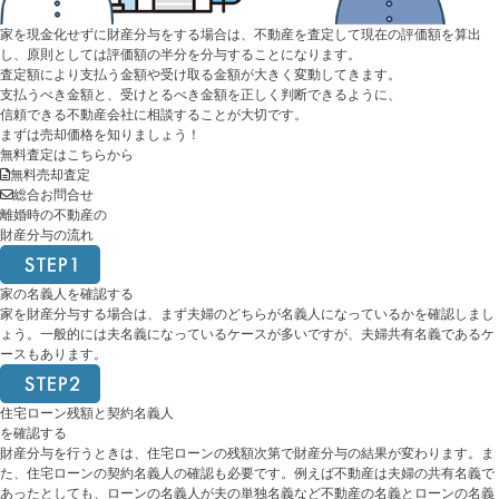
家を現金化せずに財産分与をする場合は、不動産を査定して現在の評価額を算出
し、原則としては評価額の半分を分与することになります。
査定額により支払う金額や受け取る金額が大きく変動してきます。
支払うべき金額と、受けとるべき金額を正しく判断できるように、
信頼できる不動産会社に相談すること
が大切です。
まずは売却価格を知りましょう！
無料査定はこちらから
無料売却査定
総合お問合せ
離婚時の不動産の
財産分与の流れ
家の名義人を確認する
家を財産分与する場合は、まず夫婦のどちらが名義人になっているかを確認しまし
ょう。一般的には夫名義になっているケースが多いですが、夫婦共有名義であるケ
ースもあります。
住宅ローン残額と契約名義人
を確認する
財産分与を行うときは、住宅ローンの残額次第で財産分与の結果が変わります。ま
た、住宅ローンの契約名義人の確認も必要です。例えば不動産は夫婦の共有名義で
あったとしても、ローンの名義人が夫の単独名義など不動産の名義とローンの名義