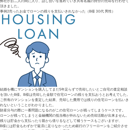
弊社がお二人の間に入り、話し合いを進めていき共有名義の持分の売却を行わせて
頂きました。
事例2
売ったお金でローンの残りを支払いきれなかった
（B様 30代 男性）
結婚を機にマンションを購入してまだ5年足らずで売却したいとご自宅の査定相談
を頂いたB様。B様は売却した金額で住宅ローンの残りを支払おうとお考えでした。
ご所有のマンションを査定した結果、売却した費用では残りの住宅ローンを払いき
れないということがわかりました。
財産分与の際に一番問題になるのがこの住宅ローンが残ってしまうケースです。
ローンが残ってしまうと金融機関の抵当権が外れないため売却活動が出来ません。
残りは貯金から支払ったり親から借りるなどして補うケースもございますが、
B様には貯金もわずかで返済に足りなかったため銀行のフリーローンをご紹介させ