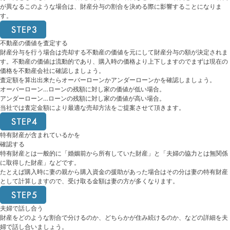
が異なるこのような場合は、財産分与の割合を決める際に影響することになりま
す。
不動産の価値を査定する
財産分与を行う場合は売却する不動産の価値を元にして財産分与の額が決定されま
す。不動産の価値は流動的であり、購入時の価格より上下しますのでまずは現在の
価格を不動産会社に確認しましょう。
査定額を算出出来たらオーバーローンかアンダーローンかを確認しましょう。
オーバーローン…ローンの残額に対し家の価値が低い場合。
アンダーローン…ローンの残額に対し家の価値が高い場合。
当社では査定金額により最適な売却方法をご提案させて頂きます。
特有財産が含まれているかを
確認する
特有財産とは一般的に「婚姻前から所有していた財産」と「夫婦の協力とは無関係
に取得した財産」などです。
たとえば購入時に妻の親から購入資金の援助があった場合はその分は妻の特有財産
として計算しますので、受け取る金額は妻の方が多くなります。
夫婦で話し合う
財産をどのような割合で分けるのか、どちらかが住み続けるのか、などの詳細を夫
婦で話し合いましょう。