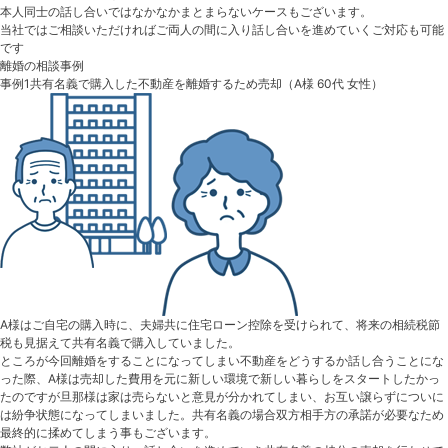
本人同士の話し合いではなかなかまとまらないケースもございます。
当社ではご相談いただければご両人の間に入り話し合いを進めていくご対応も可能
です
離婚の相談事例
事例1
共有名義で購入した不動産を離婚するため売却
（A様 60代 女性）
A様はご自宅の購入時に、夫婦共に住宅ローン控除を受けられて、将来の相続税節
税も見据えて共有名義で購入していました。
ところが今回離婚をすることになってしまい不動産をどうするか話し合うことにな
った際、A様は売却した費用を元に新しい環境で新しい暮らしをスタートしたかっ
たのですが旦那様は家は売らないと意見が分かれてしまい、お互い譲らずについに
は紛争状態になってしまいました。共有名義の場合双方相手方の承諾が必要なため
最終的に揉めてしまう事もございます。