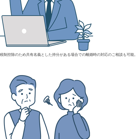
税制控除のため共有名義とした持分がある場合での離婚時の対応のご相談も可能。