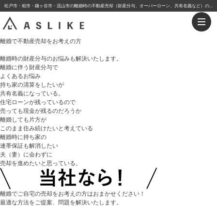
松戸市・柏市・鎌ヶ谷市・流山市の離婚時の不動産売却（財産分与、オーバーローン、共有名義など）のご相談｜株式会社アスライク
離婚で不動産売却
をお考えの方
離婚時の財産分与のお悩みも解決いたします。
離婚に伴う財産分与で
よくあるお悩み
持ち家の清算をしたいが
共有名義になっている
。
住宅ローンが残っている
ので
売っても現金が残るのだろうか
離婚しても片方が
このまま住み続けたい
と考えている
離婚時に持ち家の
連帯保証も解消したい
夫（妻）に会わずに
売却を進めたいと思っている。
離婚でご自宅の売却をお考えの方はおまかせください！
最適な方法をご提案、問題を解決いたします。