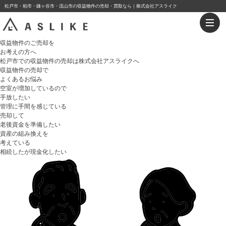
松戸市・柏市・鎌ヶ谷市・流山市の収益物件の売却・買取なら｜株式会社アスライク
収益物件
の
ご売却
を
お考えの方へ
松戸市での収益物件の売却は株式会社アスライクへ
収益物件の売却で
よくあるお悩み
空室が増加しているので
手放したい
管理に
手間を感じている
売却して
老後資金を準備したい
資産の組み換え
を
考えている
相続したが
現金化したい