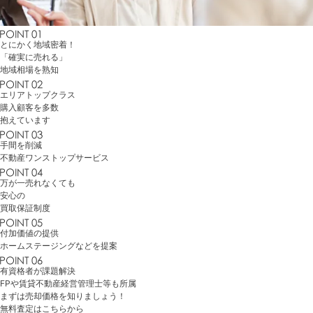
とにかく地域密着！
「確実に売れる」
地域相場を熟知
エリアトップクラス
購入顧客を多数
抱えています
手間を削減
不動産
ワンストップサービス
万が一売れなくても
安心の
買取保証制度
付加価値の提供
ホームステージング
などを提案
有資格者が課題解決
FP
や
賃貸不動産経営管理士
等も所属
まずは売却価格を知りましょう！
無料査定はこちらから