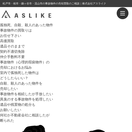
松戸市・柏市・鎌ヶ谷市・流山市の事故物件の売却買取のご相談｜株式会社アスライク
孤独死、自殺、殺人のあった物件
事故物件
の
買取り
は
お任せ下さい
高価買取
遺品そのままで
契約不適切免除
仲介手数料不要
事故物件（心理的瑕疵物件）の
売却におけるお悩み
室内で孤独死した物件は
どうしたらいい？
自殺、殺人のあった物件
を
売却したい
事故物件を
相続したが手放したい
異臭のする事故物件を処理
したい
遺品や残置物の処分
も
お願いしたい
何社か不動産会社に相談したが
断られた