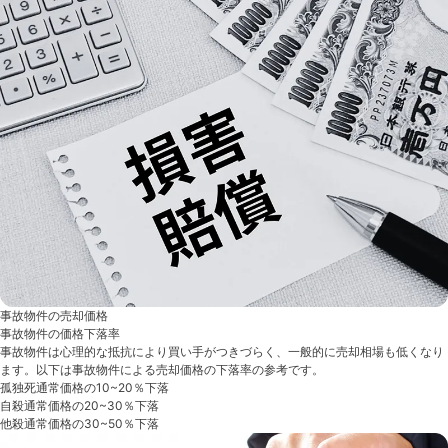
事故物件の売却価格
事故物件の価格下落率
事故物件は心理的な抵抗により買い手がつきづらく、一般的に売却相場も低くなり
ます。以下は事故物件による売却価格の下落率の参考です。
孤独死
通常価格の10~20％下落
自殺
通常価格の20~30％下落
他殺
通常価格の30~50％下落