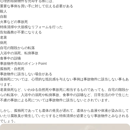
心理的瑕疵物件を売却する際には、
重要な事例を買い手に対して伝える必要がある
殺人
自殺
火事などの事故死
特殊清掃や大規模なリフォームを行った
告知義務が不要になりえる
老衰
病死
自宅の階段からの転落
入浴中の溺死、転倒事故
食事中の誤嚥
事故物件売却のポイント
Point
孤独死・自然死
事故物件に該当しない場合がある
孤独死については、心理的な抵抗感を与えない事例は事故物件に該当しない事もあ
ります。
老衰病死など、いわゆる自然死や事故死に相当するものであっても、自宅の階段か
らの転落や、入浴中の溺死や転倒事故、食事中の誤嚥など、日常生活の中で生じた
不慮の事故による死については事故物件に該当しないとされています。
しかし、孤独死であっても遺体の発見が遅れて、遺体から血液や体液が染み出して
いたり腐敗臭が発生していたりすると特殊清掃が必要となり事故物件とみなされる
でしょう。