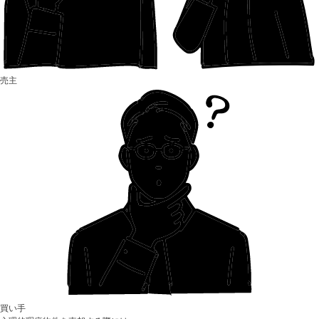
売主
買い手