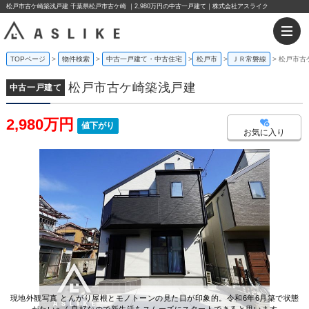
松戸市古ケ崎築浅戸建 千葉県松戸市古ケ崎 ｜2,980万円の中古一戸建て｜株式会社アスライク
TOPページ
物件検索
中古一戸建て・中古住宅
松戸市
ＪＲ常磐線
松戸市古
松戸市古ケ崎築浅戸建
中古一戸建て
2,980万円
値下がり
お気に入り
現地外観写真 とんがり屋根とモノトーンの見た目が印象的。令和6年6月築で状態