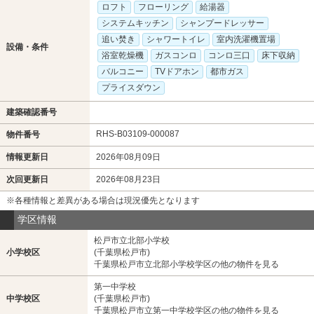
ロフト
フローリング
給湯器
システムキッチン
シャンプードレッサー
追い焚き
シャワートイレ
室内洗濯機置場
設備・条件
浴室乾燥機
ガスコンロ
コンロ三口
床下収納
バルコニー
TVドアホン
都市ガス
プライスダウン
建築確認番号
RHS-B03109-000087
物件番号
情報更新日
2026年08月09日
次回更新日
2026年08月23日
※各種情報と差異がある場合は現況優先となります
学区情報
松戸市立北部小学校
小学校区
(千葉県松戸市)
千葉県松戸市立北部小学校学区の他の物件を見る
第一中学校
中学校区
(千葉県松戸市)
千葉県松戸市立第一中学校学区の他の物件を見る