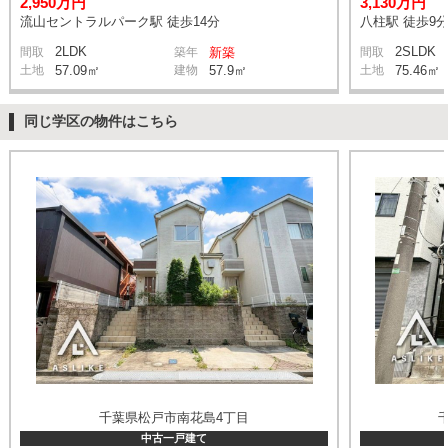
2,950万円
3,130万円
流山セントラルパーク駅 徒歩14分
八柱駅 徒歩9
2LDK
2SLDK
間取
築年
新築
間取
土地
57.09㎡
建物
57.9㎡
土地
75.46㎡
同じ学区の物件はこちら
千葉県松戸市南花島4丁目
中古一戸建て