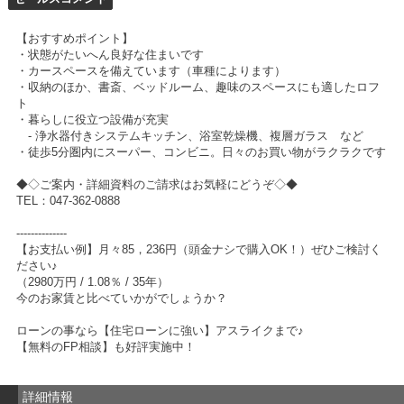
【おすすめポイント】
・状態がたいへん良好な住まいです
・カースペースを備えています（車種によります）
・収納のほか、書斎、ベッドルーム、趣味のスペースにも適したロフ
ト
・暮らしに役立つ設備が充実
- 浄水器付きシステムキッチン、浴室乾燥機、複層ガラス など
・徒歩5分圏内にスーパー、コンビニ。日々のお買い物がラクラクです
◆◇ご案内・詳細資料のご請求はお気軽にどうぞ◇◆
TEL：047-362-0888
--------------
【お支払い例】月々85，236円（頭金ナシで購入OK！）ぜひご検討く
ださい♪
（2980万円 / 1.08％ / 35年）
今のお家賃と比べていかがでしょうか？
ローンの事なら【住宅ローンに強い】アスライクまで♪
【無料のFP相談】も好評実施中！
詳細情報