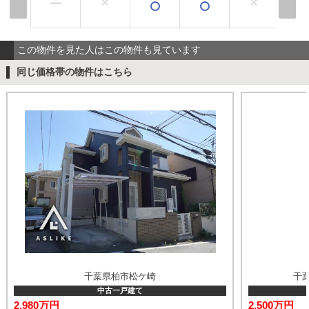
×
×
×
ー
この物件を見た人はこの物件も見ています
同じ価格帯の物件はこちら
千葉県柏市松ケ崎
千
中古一戸建て
2,980万円
2,500万円