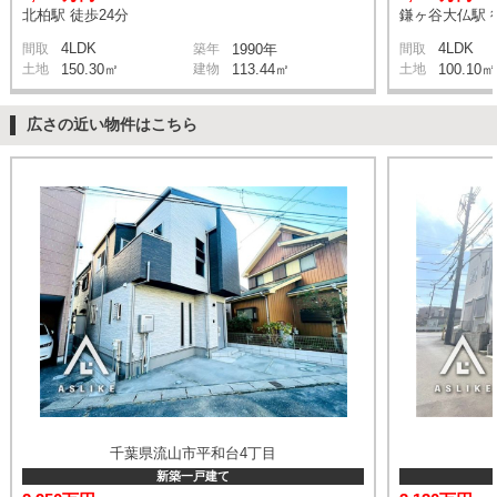
北柏駅 徒歩24分
鎌ヶ谷大仏駅 
4LDK
4LDK
間取
築年
1990年
間取
土地
150.30㎡
建物
113.44㎡
土地
100.10㎡
広さの近い物件はこちら
千葉県流山市平和台4丁目
新築一戸建て