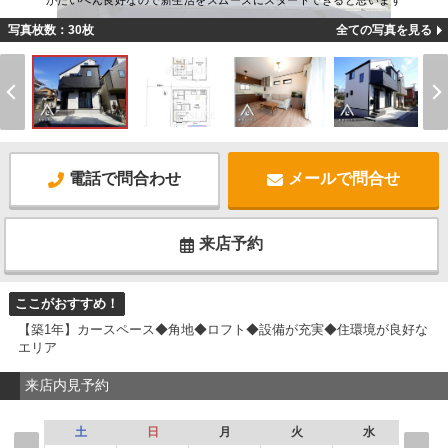
がたいへん良好なので新生活をスムーズにスタートできると思います
写真枚数：30枚
全ての写真を見る
電話で問合わせ
メールで問合せ
来店予約
ここがおすすめ！
【築1年】カースペース◆角地◆ロフト◆設備が充実◆住環境が良好な
エリア
来店内見予約
土
日
月
火
水
木