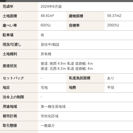
完成年
2024年6月築
48.81m²
56.37m
2
土地面積
建物面積
60(%)
200(%)
建ぺい率
容積率
駐車場
有
現況/引渡し
居住中/相談
土地権利
所有権
接道: 南西 4.9ｍ 私道 道路幅: 4ｍ
接道状況
接道: 北西 6.3ｍ 私道 道路幅: 4ｍ
セットバック
-
私道負担面積
あり
地目
宅地
地勢
平坦
-
法令上の制限
用途地域
第一種住居地域
都市計画
市街化区域
取引態様
一般媒介