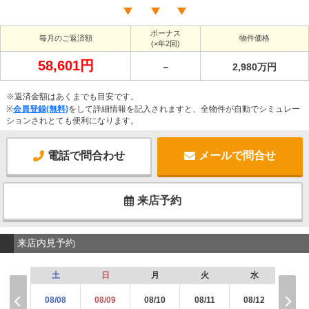
ボーナス
毎月のご返済額
物件価格
(×年2回)
58,601円
－
2,980万円
※返済金額はあくまでも目安です。
※
会員登録(無料)
をして詳細情報を記入されますと、全物件が自動でシミュレー
ションされとても便利になります。
電話で問合わせ
メールで問合せ
来店予約
来店内見予約
土
日
月
火
水
木
08/08
08/09
08/10
08/11
08/12
08/