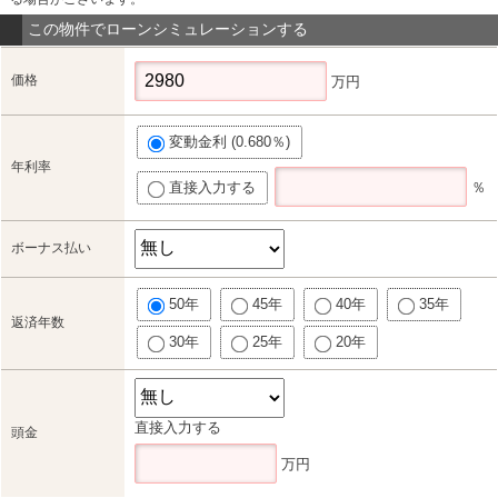
この物件でローンシミュレーションする
価格
万円
変動金利 (0.680％)
年利率
直接入力する
％
ボーナス払い
50年
45年
40年
35年
返済年数
30年
25年
20年
直接入力する
頭金
万円