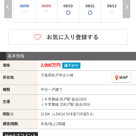
08/08
08/09
08/10
08/11
08/12
08/
×
×
×
ー
基本情報
2,980万円
価格
値下がり
千葉県松戸市古ケ崎
所在地
MAP
種類
中古一戸建て
ＪＲ常磐線 松戸駅 徒歩18分
交通
ＪＲ常磐線 北松戸駅 徒歩28分
間取り
2LDK（LDK10.5/洋室7/洋室5.4）
構造/階数
木造/地上2階建
セールスコメント